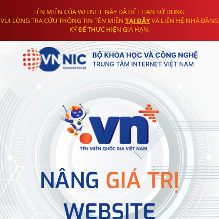
TÊN MIỀN CỦA WEBSITE NÀY ĐÃ HẾT HẠN SỬ DỤNG.
VUI LÒNG TRA CỨU THÔNG TIN TÊN MIỀN
TẠI ĐÂY
VÀ LIÊN HỆ NHÀ ĐĂNG
KÝ ĐỂ THỰC HIỆN GIA HẠN.
NÂNG
GIÁ TRỊ
WEBSITE